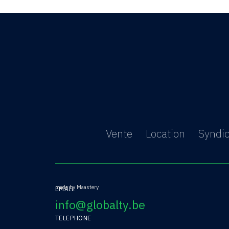
Vente
Location
Syndi
made by Maastery
EMAIL
info@globalty.be
TELEPHONE