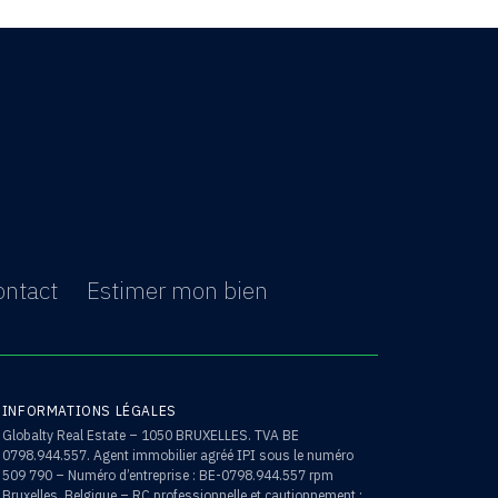
ontact
Estimer mon bien
INFORMATIONS LÉGALES
Globalty Real Estate – 1050 BRUXELLES. TVA BE
0798.944.557. Agent immobilier agréé IPI sous le numéro
509 790 – Numéro d’entreprise : BE-0798.944.557 rpm
Bruxelles, Belgique – RC professionnelle et cautionnement :