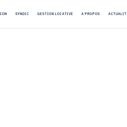
ACCUEIL
ÉQUIPE
SAMIR EL MASSAOUDI
TION
SYNDIC
GESTION LOCATIVE
A PROPOS
ACTUALIT