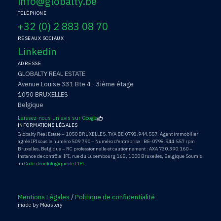
info@globalty.be
TÉLÉPHONE
+32 (0) 2 883 08 70
RÉSEAUX SOCIAUX
Linkedin
ADRESSE
GLOBALTY REAL ESTATE
Avenue Louise 331 Bte 4 - 3ième étage
1050 BRUXELLES
Belgique
Laissez-nous un avis sur Google
INFORMATIONS LÉGALES
Globalty Real Estate – 1050 BRUXELLES. TVA BE 0798.944.557. Agent immobilier
agréé IPI sous le numéro 509 790 – Numéro d’entreprise : BE-0798.944.557 rpm
Bruxelles, Belgique – RC professionnelle et cautionnement : AXA 730.390.160 –
Instance de contrôle: IPI, rue du Luxembourg 16B, 1000 Bruxelles, Belgique Soumis
au
Code déontologique de l’IPI.
Mentions Légales
/
Politique de confidentialité
made by Maastery