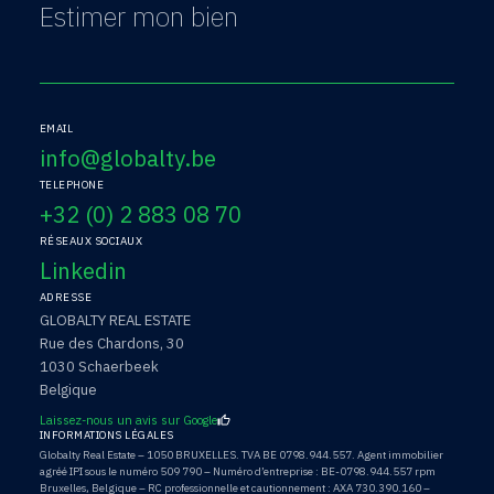
Estimer mon bien
EMAIL
info@globalty.be
TELEPHONE
+32 (0) 2 883 08 70
RÉSEAUX SOCIAUX
Linkedin
ADRESSE
GLOBALTY REAL ESTATE
Rue des Chardons, 30
1030 Schaerbeek
Belgique
Laissez-nous un avis sur Google
INFORMATIONS LÉGALES
Globalty Real Estate – 1050 BRUXELLES. TVA BE 0798.944.557. Agent immobilier
agréé IPI sous le numéro 509 790 – Numéro d’entreprise : BE-0798.944.557 rpm
Bruxelles, Belgique – RC professionnelle et cautionnement : AXA 730.390.160 –