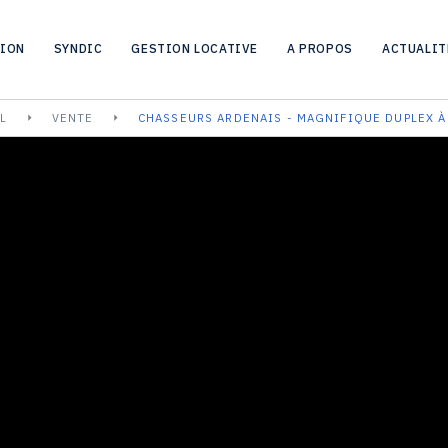
TION
SYNDIC
GESTION LOCATIVE
A PROPOS
ACTUALIT
L
VENTE
CHASSEURS ARDENAIS - MAGNIFIQUE DUPLEX À