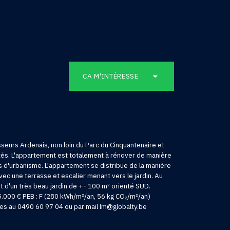
CA M'INTÉRESSE
seurs Ardenais, non loin du Parc du Cinquantenaire et
tés. L'appartement est totalement à rénover de manière
is d'urbanisme. L'appartement se distribue de la manière
vec une terrasse et escalier menant vers le jardin. Au
t d'un très beau jardin de +- 100 m² orienté SUD.
25.000 € PEB : F (280 kWh/m²/an, 56 kg CO₂/m²/an)
sites au 0490 60 97 04 ou par mail lm@globalty.be