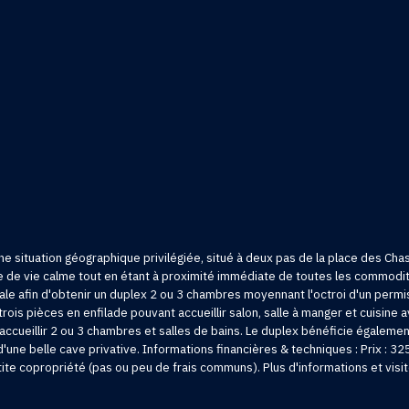
situation géographique privilégiée, situé à deux pas de la place des Chas
re de vie calme tout en étant à proximité immédiate de toutes les commodi
urale afin d'obtenir un duplex 2 ou 3 chambres moyennant l'octroi d'un perm
ois pièces en enfilade pouvant accueillir salon, salle à manger et cuisine a
accueillir 2 ou 3 chambres et salles de bains. Le duplex bénéficie égalemen
une belle cave privative. Informations financières & techniques : Prix : 3
petite copropriété (pas ou peu de frais communs). Plus d'informations et vi