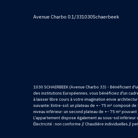
Avenue Charbo 0.1/33
1030
Schaerbeek
1030 SCHAERBEEK (Avenue Charbo 33) - Bénéficiant d'une 
des institutions Européennes, vous bénéficiez d'un cad
à laisser libre cours à votre imagination envie architect
suivante: Entre-sol: un plateau de +- 75 m² composé de tr
niveau inférieur: un second plateau de +- 75 m² pouvant 
L'appartement dispose également au sous-sol inférieur d'
Électricité : non conforme // Chaudière individuelles // 