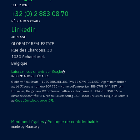
TELEPHONE
+32 (0) 2 883 08 70
RÉSEAUX SOCIAUX
Linkedin
ADRESSE
GLOBALTY REAL ESTATE
Rue des Chardons, 30
1030 Schaerbeek
Belgique
Laissez-nous un avis sur Google
INFORMATIONS LÉGALES
Globalty Real Estate – 1050 BRUXELLES. TVA BE 0798.944.557. Agent immobilier
agréé IPI sous le numéro 509 790 – Numéro d’entreprise : BE-0798.944.557 rpm
Bruxelles, Belgique – RC professionnelle et cautionnement : AXA 730.390.160 –
Instance de contrôle: IPI, rue du Luxembourg 16B, 1000 Bruxelles, Belgique Soumis
au
Code déontologique de l’IPI.
Mentions Légales
/
Politique de confidentialité
made by Maastery