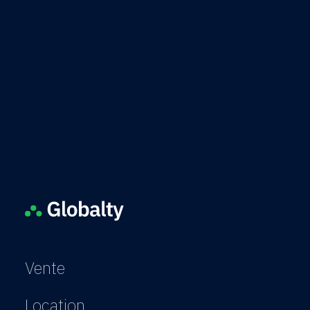
3
3
156m²
Vente
Location