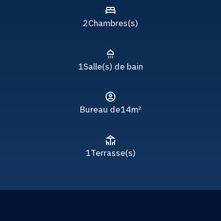
2
Chambres(s)
1
Salle(s) de bain
Bureau de
14m²
1
Terrasse(s)