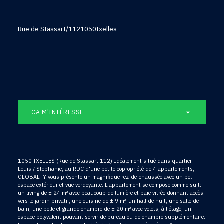
Rue de Stassart/112
1050
Ixelles
CA M'INTÉRESSE
1050 IXELLES (Rue de Stassart 112) Idéalement situé dans quartier
Louis / Stephanie, au RDC d'une petite copropriété de 4 appartements,
GLOBALTY vous présente un magnifique rez-de-chaussée avec un bel
espace extérieur et vue verdoyante. L'appartement se compose comme suit:
un living de ± 24 m² avec beaucoup de lumière et baie vitrée donnant accès
vers le jardin privatif, une cuisine de ± 9 m², un hall de nuit, une salle de
bain, une belle et grande chambre de ± 20 m² avec volets, à l'étage, un
espace polyvalent pouvant servir de bureau ou de chambre supplémentaire.