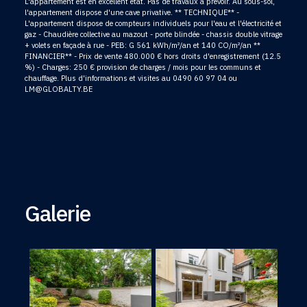
L'appartement est en excellent état. Pas de travaux à prévoir. Au sous-sol,
l'appartement dispose d'une cave privative. ** TECHNIQUE** -
L'appartement dispose de compteurs individuels pour l'eau et l'électricité et
gaz - Chaudière collective au mazout - porte blindée - chassis double vitrage
+ volets en façade à rue - PEB: G 561 kWh/m²/an et 140 CO/m²/an **
FINANCIER** - Prix de vente 480.000 € hors droits d'enregistrement (12.5
%) - Charges: 250 € provision de charges / mois pour les communs et
chauffage. Plus d'informations et visites au 0490 60 97 04 ou
LM@GLOBALTY.BE
Galerie