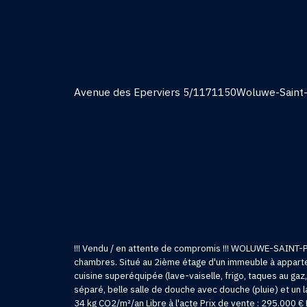
Avenue des Eperviers 5/117
1150
Woluwe-Saint-
!!! Vendu / en attente de compromis !!! WOLUWE-SAINT-P
chambres. Situé au 2ième étage d'un immeuble à apparteme
cuisine superéquipée (lave-vaiselle, frigo, taques au gaz,
séparé, belle salle de douche avec douche (pluie) et un
34 kg CO2/m²/an Libre à l'acte Prix de vente : 295.000 €