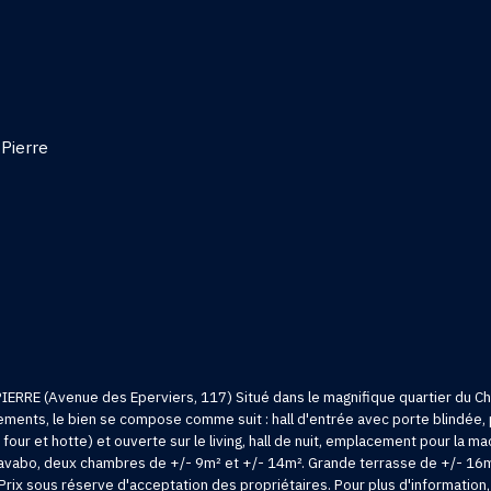
Pierre
IERRE (Avenue des Eperviers, 117) Situé dans le magnifique quartier du C
nts, le bien se compose comme suit : hall d'entrée avec porte blindée, pet
 four et hotte) et ouverte sur le living, hall de nuit, emplacement pour la m
 lavabo, deux chambres de +/- 9m² et +/- 14m². Grande terrasse de +/- 16m²
 Prix sous réserve d'acceptation des propriétaires. Pour plus d'information