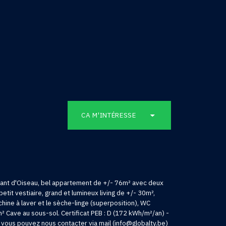
CA M'INTÉRESSE
hant d'Oiseau, bel appartement de +/- 76m² avec deux
it vestiaire, grand et lumineux living de +/- 30m²,
achine à laver et le sèche-linge (superposition), WC
 Cave au sous-sol. Certificat PEB : D (172 kWh/m²/an) -
, vous pouvez nous contacter via mail (info@globalty.be)