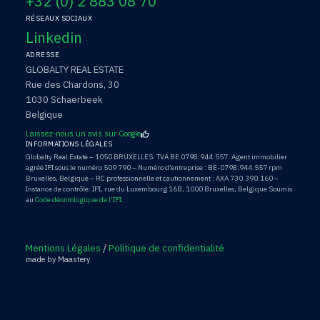
+32 (0) 2 883 08 70
RÉSEAUX SOCIAUX
Linkedin
ADRESSE
GLOBALTY REAL ESTATE
Rue des Chardons, 30
1030 Schaerbeek
Belgique
Laissez-nous un avis sur Google
INFORMATIONS LÉGALES
Globalty Real Estate – 1050 BRUXELLES. TVA BE 0798.944.557. Agent immobilier
agréé IPI sous le numéro 509 790 – Numéro d’entreprise : BE-0798.944.557 rpm
Bruxelles, Belgique – RC professionnelle et cautionnement : AXA 730.390.160 –
Instance de contrôle: IPI, rue du Luxembourg 16B, 1000 Bruxelles, Belgique Soumis
au
Code déontologique de l’IPI.
Mentions Légales
/
Politique de confidentialité
made by Maastery