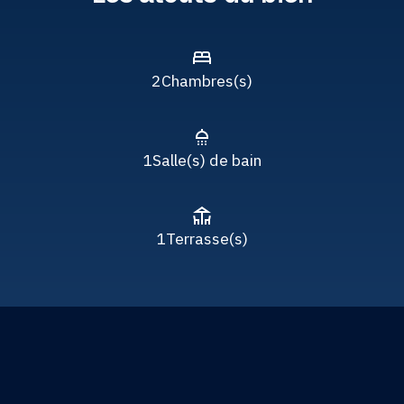
2
Chambres(s)
1
Salle(s) de bain
1
Terrasse(s)