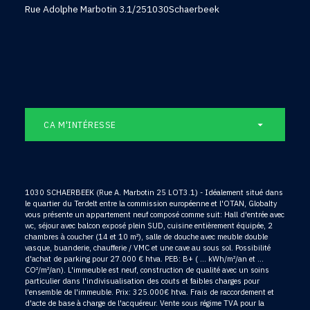
Rue Adolphe Marbotin 3.1/25
1030
Schaerbeek
CA M'INTÉRESSE
1030 SCHAERBEEK (Rue A. Marbotin 25 LOT3.1) - Idéalement situé dans
le quartier du Terdelt entre la commission européenne et l'OTAN, Globalty
vous présente un appartement neuf composé comme suit: Hall d'entrée avec
wc, séjour avec balcon exposé plein SUD, cuisine entièrement équipée, 2
chambres à coucher (14 et 10 m²), salle de douche avec meuble double
vasque, buanderie, chaufferie / VMC et une cave au sous sol. Possibilité
d'achat de parking pour 27.000 € htva. PEB: B+ ( ... kWh/m²/an et ...
CO²/m²/an). L'immeuble est neuf, construction de qualité avec un soins
particulier dans l'indivisualisation des couts et faibles charges pour
l'ensemble de l'immeuble. Prix: 325.000€ htva. Frais de raccordement et
d'acte de base à charge de l'acquéreur. Vente sous régime TVA pour la