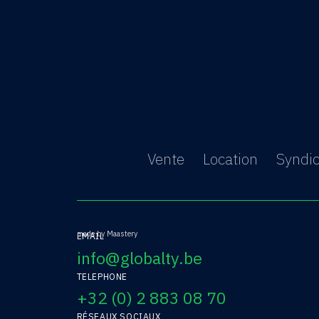
Vente
Location
Syndi
made by Maastery
EMAIL
info@globalty.be
TELEPHONE
+32 (0) 2 883 08 70
RÉSEAUX SOCIAUX