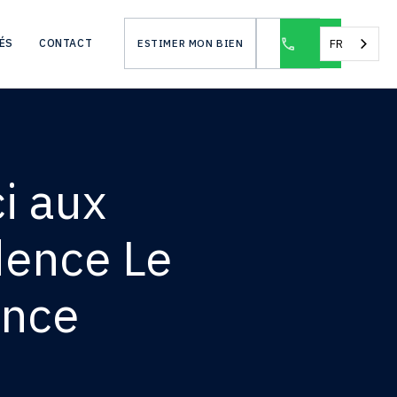
E NÔTRE POUR LEUR CONFIANCE
FR
ÉS
CONTACT
ESTIMER MON BIEN
i aux
dence Le
ance