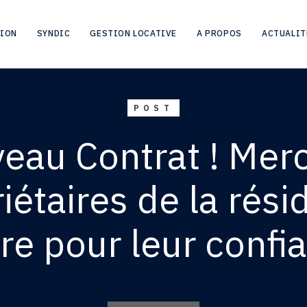
UVEAU CONTRAT ! MERCI AUX COPROPRIÉTAIRES DE LA RÉSIDENCE L
TION
SYNDIC
GESTION LOCATIVE
A PROPOS
ACTUALIT
POST
eau Contrat ! Merc
iétaires de la rési
re pour leur confi