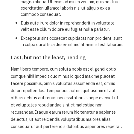
magna aliqua. Ut enim ad minim veniam, quis nostrud
exercitation ullamco laboris nisi ut aliquip ex ea
commodo consequat.
Duis aute irure dolor in reprehenderit in voluptate
velit esse cillum dolore eu fugiat nulla pariatur.
Excepteur sint occaecat cupidatat non proident, sunt
in culpa qui officia deserunt mollit anim id est laborum.
Last, but not the least, heading
Nam libero tempore, cum soluta nobis est eligendi optio
cumque nihil impedit quo minus id quod maxime placeat
facere possimus, omnis voluptas assumenda est, omnis
dolor repellendus. Temporibus autem quibusdam et aut
officiis debitis aut rerum necessitatibus saepe eveniet ut
et voluptates repudiandae sint et molestiae non
recusandae. Itaque earum rerum hic tenetur a sapiente
delectus, ut aut reiciendis voluptatibus maiores alias
consequatur aut perferendis doloribus asperiores repellat.