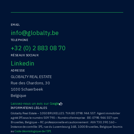
EMAIL
info@globalty.be
TELEPHONE
+32 (0) 2 883 08 70
RÉSEAUX SOCIAUX
Linkedin
ADRESSE
GLOBALTY REAL ESTATE
Rue des Chardons, 30
1030 Schaerbeek
Belgique
Laissez-nous un avis sur Google
INFORMATIONS LÉGALES
Globalty Real Estate – 1050 BRUXELLES. TVA BE 0798.944.557. Agent immobilier
agréé IPI sous le numéro 509 790 – Numéro d’entreprise : BE-0798.944.557 rpm
Bruxelles, Belgique – RC professionnelle et cautionnement : AXA 730.390.160 –
Instance de contrôle: IPI, rue du Luxembourg 16B, 1000 Bruxelles, Belgique Soumis
au
Code déontologique de l’IPI.